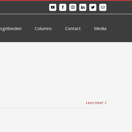
YouTube
Facebook
Instagram
LinkedIn
Twitter
E-
mail
tsgebieden
Columns
Contact
Media
Lees meer