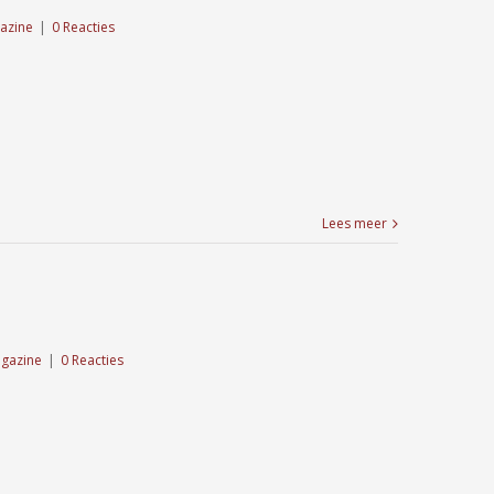
azine
|
0 Reacties
Lees meer
gazine
|
0 Reacties