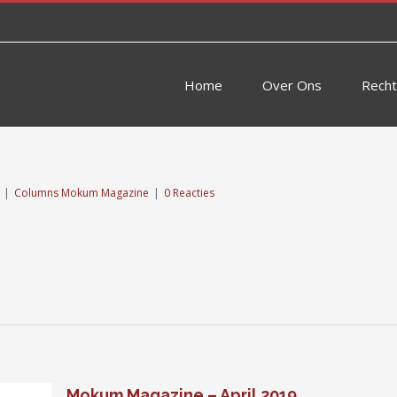
Home
Over Ons
Rech
|
Columns Mokum Magazine
|
0 Reacties
Mokum Magazine – April 2019