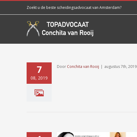
Skip
Zoekt u de beste scheidingsadvocaat van Amsterdam?​
to
content
7
Door
Conchita van Rooij
|
augustus 7th, 2019
08, 2019