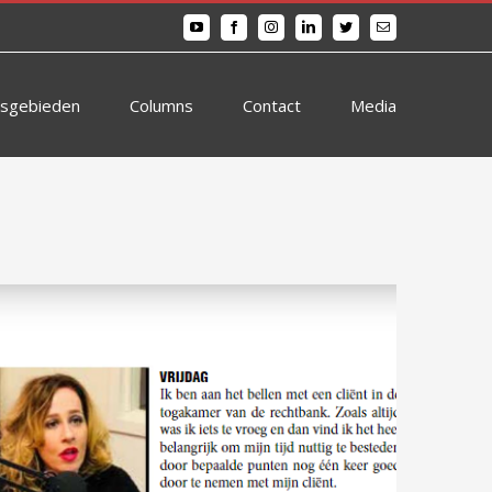
YouTube
Facebook
Instagram
LinkedIn
Twitter
E-
mail
tsgebieden
Columns
Contact
Media