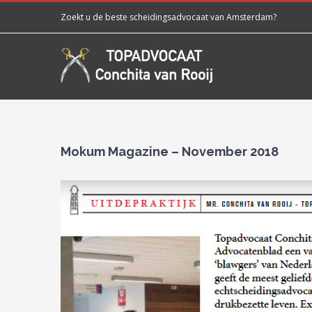
Skip
Zoekt u de beste scheidingsadvocaat van Amsterdam?​
to
content
Mokum Magazine – November 2018