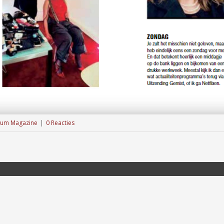
um Magazine
|
0 Reacties
CONTACT
KONINGINNEWEG 56