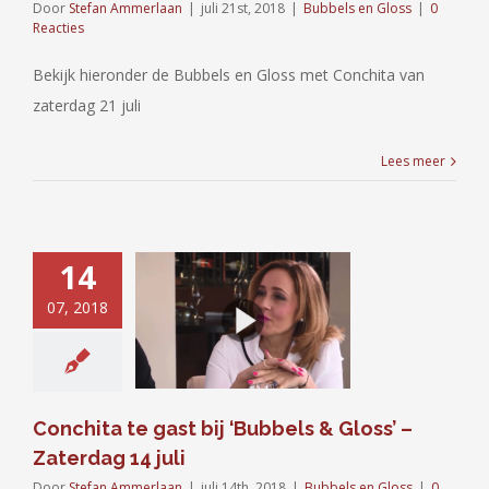
Door
Stefan Ammerlaan
|
juli 21st, 2018
|
Bubbels en Gloss
|
0
Reacties
Bekijk hieronder de Bubbels en Gloss met Conchita van
zaterdag 21 juli
Lees meer
14
07, 2018
ta te gast bij
els & Gloss’ –
rdag 14 juli
bels en Gloss
Conchita te gast bij ‘Bubbels & Gloss’ –
Zaterdag 14 juli
Door
Stefan Ammerlaan
|
juli 14th, 2018
|
Bubbels en Gloss
|
0