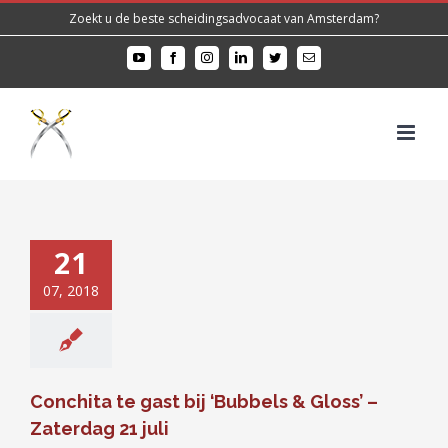
Skip
Zoekt u de beste scheidingsadvocaat van Amsterdam?​
to
YouTube
Facebook
Instagram
LinkedIn
Twitter
E-
content
mail
21
07, 2018
Conchita te gast bij ‘Bubbels & Gloss’ –
Zaterdag 21 juli