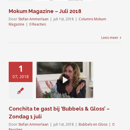
Mokum Magazine – Juli 2018
Door
Stefan Ammerlaan
|
juli 1st, 2018
|
Columns Mokum
Magazine
|
0 Reacties
Lees meer
1
07, 2018
ta te gast bij
els & Gloss’ –
ndag 1 juli
bels en Gloss
Conchita te gast bij ‘Bubbels & Gloss’ –
Zondag 1 juli
Door
Stefan Ammerlaan
|
juli 1st, 2018
|
Bubbels en Gloss
|
0
Reacties