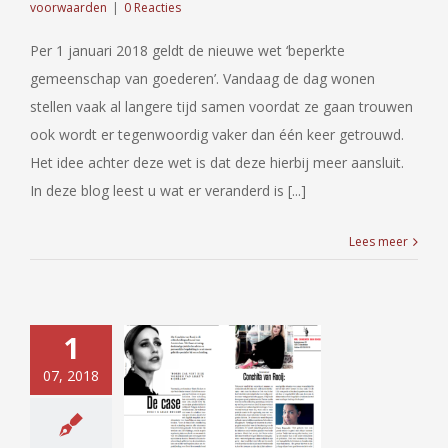
voorwaarden
|
0 Reacties
Per 1 januari 2018 geldt de nieuwe wet ‘beperkte
gemeenschap van goederen’. Vandaag de dag wonen
stellen vaak al langere tijd samen voordat ze gaan trouwen
ook wordt er tegenwoordig vaker dan één keer getrouwd.
Het idee achter deze wet is dat deze hierbij meer aansluit.
In deze blog leest u wat er veranderd is [...]
Lees meer
1
07, 2018
 Magazine –
Juli 2018
 Mokum Magazine